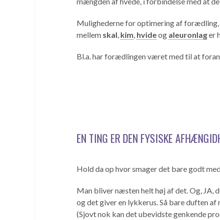
mængden af hvede, i forbindelse med at det
Mulighederne for optimering af forædling, 
mellem
skal
,
kim
,
hvide
og
aleuronlag
er 
Bl.a. har forædlingen været med til at fora
EN TING ER DEN FYSISKE AFHÆNGID
Hold da op hvor smager det bare godt med 
Man bliver næsten helt høj af det. Og, JA, d
og det giver en lykkerus. Så bare duften a
(Sjovt nok kan det ubevidste genkende prod