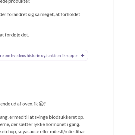
rede produkter.
der forandret sig så meget, at forholdet
at fordøje det.
e om hvedens historie og funktion i kroppen
ende ud af oven, ik
?
gang, er med til at svinge blodsukkeret op,
erne, der sætter lykke hormonet i gang.
ketchup, soyasauce eller müesli/müeslibar