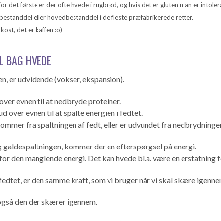
 det første er der ofte hvede i rugbrød, og hvis det er gluten man er intoleran
estanddel eller hovedbestanddel i de fleste præfabrikerede retter.
kost, det er kaffen :o)
EL BAG HVEDE
n, er udvidende (vokser, ekspansion).
over evnen til at nedbryde proteiner.
 over evnen til at spalte energien i fedtet.
kommer fra spaltningen af fedt, eller er udvundet fra nedbrydningen
g galdespaltningen, kommer der en efterspørgsel på energi.
for den manglende energi. Det kan hvede bl.a. være en erstatning f
fedtet, er den samme kraft, som vi bruger når vi skal skære igennem 
r også den der skærer igennem.