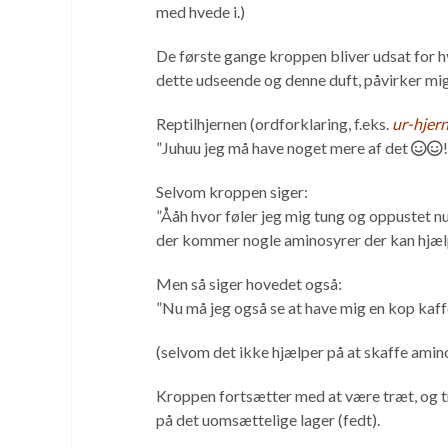
med hvede i.)
De første gange kroppen bliver udsat for hve
dette udseende og denne duft, påvirker mi
Reptilhjernen (ordforklaring, f.eks.
ur-hjer
”Juhuu jeg må have noget mere af det
Selvom kroppen siger:
”Ååh hvor føler jeg mig tung og oppustet n
der kommer nogle aminosyrer der kan hjælpe
Men så siger hovedet også:
”Nu må jeg også se at have mig en kop kaffe,
(selvom det ikke hjælper på at skaffe amin
Kroppen fortsætter med at være træt, og tr
på det uomsættelige lager (fedt).