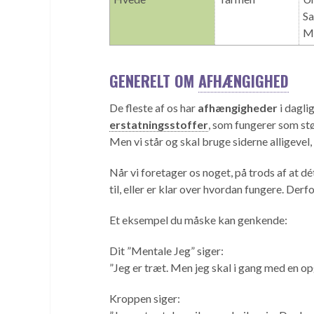
Sa
Ma
GENERELT OM
AFHÆNGIGHED
De fleste af os har
afhængigheder
i dagli
erstatningsstoffer
, som fungerer som stø
Men vi står og skal bruge siderne alligevel
Når vi foretager os noget, på trods af at dét
til, eller er klar over hvordan fungere. Der
Et eksempel du måske kan genkende:
Dit ”Mentale Jeg” siger:
”Jeg er træt. Men jeg skal i gang med en op
Kroppen siger: