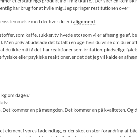
kommer et erstatnings produkt ind i mig (kaffe). Der sker en kemisk 
tlig har brug for at hvile mig. Jeg springer restitutionen over”
verensstemmelse med dér hvor du er i
alignment
.
 stoffer, som kaffe, sukker, tv, hvede etc) som vi er afhængige af, b
 Men prøv at udelade det totalt i en uge, hvis du vil se om du er 
 at du ikke må få det, har reaktioner som irritation, pludselige føle
 fysiske eller psykiske reaktioner, er det det jeg vil kalde en
afhæn
½ kg om dagen.”
ktiv.
. Det kommer an på mængden. Det kommer an på kvaliteten. Og de
t element i vores fødeindtag, er der sket en stor forandring af bå