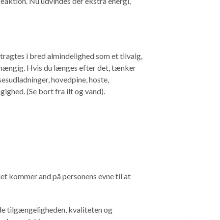
reaktion. Nu udvindes der ekstra energi,
etragtes i bred almindelighed som et tilvalg,
afhængig. Hvis du længes efter det, tænker
lsesudladninger, hovedpine, hoste,
gighed
. (Se bort fra ilt og vand).
t kommer and på personens evne til at
de tilgængeligheden, kvaliteten og