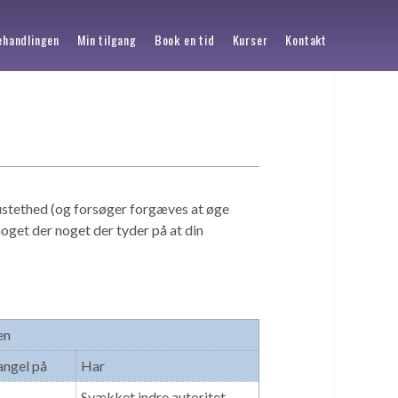
handlingen
Min tilgang
Book en tid
Kurser
Kontakt
stethed (og forsøger forgæves at øge
noget der noget der tyder på at din
en
angel på
Har
Svækket indre autoritet