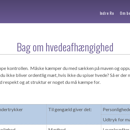
Indre Ro
Om be
Bag om hvedeafhængighed
slippe kontrollen. Måske kæmper du med sækken på maven og oppu
u ikke bliver ordentlig mæt, hvis ikke du spiser hvede? Så er der 
ed respekt og at struktur er noget du må kæmpe for.
dertrykker
Til gengæld giver det:
Personlighed
Udtryk for m
olighed
Mæthed
Leverkræfter