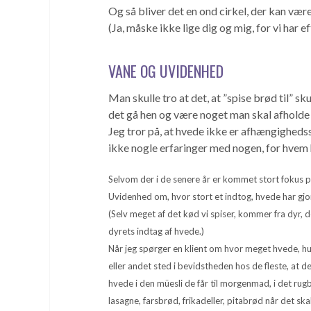
Og så bliver det en ond cirkel, der kan v
(Ja, måske ikke lige dig og mig, for vi har
VANE OG UVIDENHED
Man skulle tro at det, at ”spise brød til” 
det gå hen og være noget man skal afholde 
Jeg tror på, at hvede ikke er afhængighedss
ikke nogle erfaringer med nogen, for hvem 
Selvom der i de senere år er kommet stort fokus p
Uvidenhed om, hvor stort et indtog, hvede har gjort
(Selv meget af det kød vi spiser, kommer fra dyr
dyrets indtag af hvede.)
Når jeg spørger en klient om hvor meget hvede, hun e
eller andet sted i bevidstheden hos de fleste, at d
hvede i den müesli de får til morgenmad, i det rugbr
lasagne, farsbrød, frikadeller, pitabrød når det s