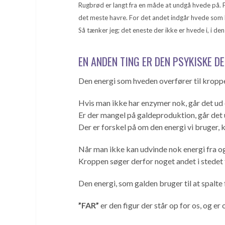
Rugbrød er langt fra en måde at undgå hvede på. For
det meste havre. For det andet indgår hvede som b
Så tænker jeg; det eneste der ikke er hvede i, i den 
EN ANDEN TING ER DEN PSYKISKE D
Den energi som hveden overfører til kroppe
Hvis man ikke har enzymer nok, går det ud 
Er der mangel på galdeproduktion, går det ud
Der er forskel på om den energi vi bruger, 
Når man ikke kan udvinde nok energi fra o
Kroppen søger derfor noget andet i stedet 
Den energi, som galden bruger til at spalte 
”FAR”
er den figur der står op for os, og e