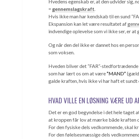
Hvedens egenskab er, at den udvider sig, 
=
gennemslagskraft
.
Hvis ikke man har kendskab til en sund ”F
Ekspansion kan let være resultatet af
genn
indvendige oplevelse som vi ikke ser, er 
Og når den del ikke er dannet hos en person,
som voksen.
Hveden bliver det ”FAR”-stedfortrædende st
som har lært os om at være
”MAND”
(gælde
galde kraften, hvis ikke vi har haft et sund
HVAD VILLE EN LØSNING VÆRE UD 
Det er en god begyndelse i det hele taget a
at kroppen får lov at mærke både kraften 
For den fysiske dels vedkommende, skal kr
For den følelsesmæssige dels vedkommende,