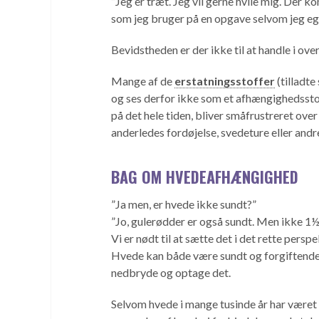
”Jeg er træt. Jeg vil gerne hvile mig. Der 
som jeg bruger på en opgave selvom jeg egen
Bevidstheden er der ikke til at handle i o
Mange af de
erstatningsstoffer
(tilladte
og ses derfor ikke som et afhængighedsstof.
på det hele tiden, bliver småfrustreret over
anderledes fordøjelse, svedeture eller andre
BAG OM HVEDEAFHÆNGIGHED
”Ja men, er hvede ikke sundt?”
”Jo, gulerødder er også sundt. Men ikke 1
Vi er nødt til at sætte det i det rette perspe
Hvede kan både være sundt og forgiftende
nedbryde og optage det.
Selvom hvede i mange tusinde år har været e