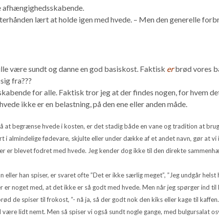
ære afhængighedsskabende.
 efterhånden lært at holde igen med hvede. – Men den generelle forb
skulle være sundt og danne en god basiskost. Faktisk
er
brød vores ba
sig fra???
kabende for alle. Faktisk tror jeg at der findes nogen, for hvem det
hvede ikke er en belastning, på den ene eller anden måde.
å at begrænse hvede i kosten, er det stadig både en vane og tradition at bru
 i almindelige fødevare, skjulte eller under dække af et andet navn, gør at vi 
, der er blevet fodret med hvede. Jeg kender dog ikke til den direkte samme
ller han spiser, er svaret ofte ”Det er ikke særlig meget”, ”Jeg undgår helst h
er er noget med, at det ikke er så godt med hvede. Men når jeg spørger ind til h
ød de spiser til frokost, ”- nå ja, så der godt nok den kiks eller kage til kaff
kal være lidt nemt. Men så spiser vi også sundt nogle gange, med bulgursalat os