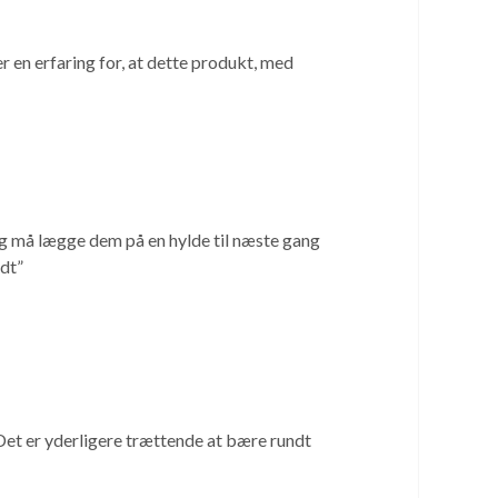
r en erfaring for, at dette produkt, med
jeg må lægge dem på en hylde til næste gang
idt”
Det er yderligere trættende at bære rundt