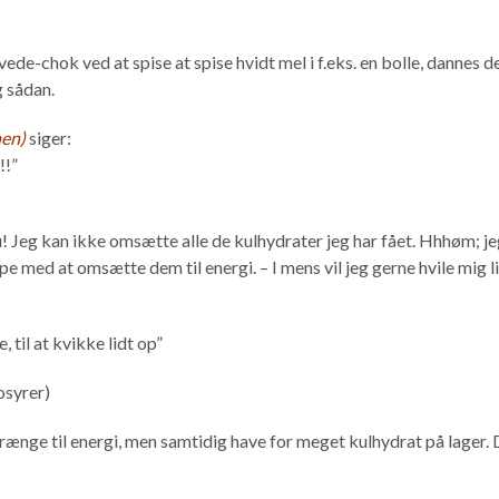
de-chok ved at spise at spise hvidt mel i f.eks. en bolle, dannes de
g sådan.
nen)
siger:
!!!”
u! Jeg kan ikke omsætte alle de kulhydrater jeg har fået. Hhhøm; 
 med at omsætte dem til energi. – I mens vil jeg gerne hvile mig l
 til at kvikke lidt op”
osyrer)
ænge til energi, men samtidig have for meget kulhydrat på lager. 