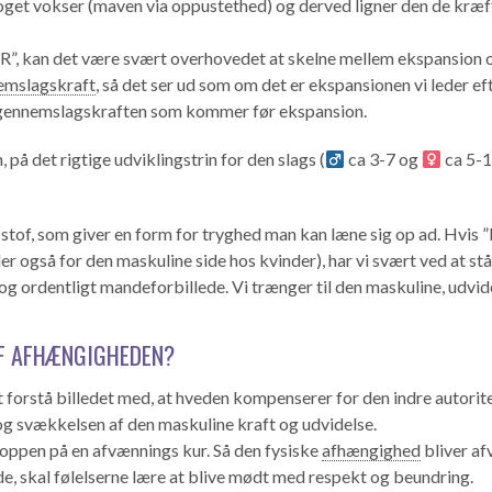
noget vokser (maven via oppustethed) og derved ligner den de kræ
AR”, kan det være svært overhovedet at skelne mellem ekspansion
emslagskraft
, så det ser ud som om det er ekspansionen vi leder ef
at gennemslagskraften som kommer før ekspansion.
 på det rigtige udviklingstrin for den slags (
ca 3-7 og
ca 5-1
of, som giver en form for tryghed man kan læne sig op ad. Hvis ”F
r også for den maskuline side hos kvinder), har vi svært ved at stå o
t og ordentligt mandeforbillede. Vi trænger til den maskuline, udvid
AF AFHÆNGIGHEDEN?
t forstå billedet med, at hveden kompenserer for den indre autorite
og svækkelsen af den maskuline kraft og udvidelse.
oppen på en afvænnings kur. Så den fysiske
afhængighed
bliver af
 skal følelserne lære at blive mødt med respekt og beundring.