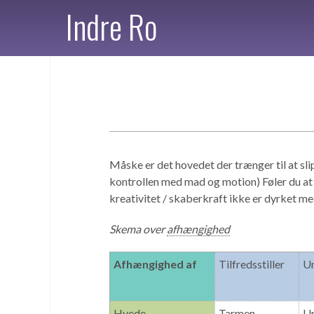
Indre Ro
Måske er det hovedet der trænger til at 
kontrollen med mad og motion) Føler du at d
kreativitet / skaberkraft ikke er dyrket m
Skema over
afhængighed
Afhængighed af
Tilfredsstiller
Un
Hvede
Tarmen
Ur