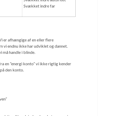
Svækket indre far
i er afhængige af en eller flere
om vi endnu ikke har udviklet og dannet.
i må handle i blinde.
fra en ”energi konto” vi ikke rigtig kender
i på den konto.
ven”