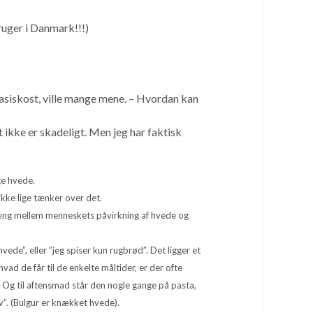
ruger i Danmark!!!)
siskost, ville mange mene. – Hvordan kan
 ikke er skadeligt. Men jeg har faktisk
ge hvede.
ikke lige tænker over det.
nhæng mellem menneskets påvirkning af hvede og
vede”, eller ”jeg spiser kun rugbrød”. Det ligger et
vad de får til de enkelte måltider, er der ofte
en. Og til aftensmad står den nogle gange på pasta,
v”. (Bulgur er knækket hvede).