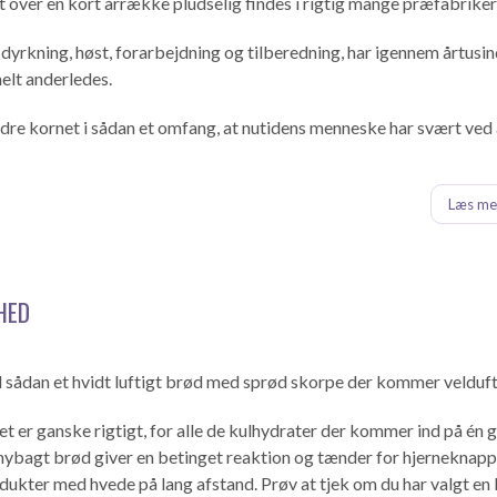
 over en kort årrække pludselig findes i rigtig mange præfabrike
dyrkning, høst, forarbejdning og tilberedning, har igennem årtusin
helt anderledes.
ndre kornet i sådan et omfang, at nutidens menneske har svært ved 
Læs mer
HED
sådan et hvidt luftigt brød med sprød skorpe der kommer velduft
et er ganske rigtigt, for alle de kulhydrater der kommer ind på én 
f nybagt brød giver en betinget reaktion og tænder for hjerneknapp
ukter med hvede på lang afstand. Prøv at tjek om du har valgt en 