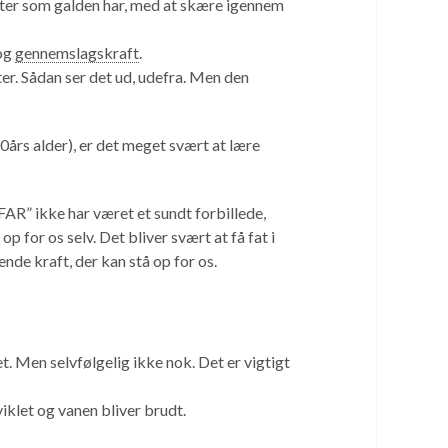
fter som galden har, med at skære igennem
 og
gennemslagskraft
.
ter. Sådan ser det ud, udefra. Men den
0års alder), er det meget svært at lære
AR” ikke har været et sundt forbillede,
p for os selv. Det bliver svært at få fat i
ende kraft, der kan stå op for os.
t. Men selvfølgelig ikke nok. Det er vigtigt
viklet og vanen bliver brudt.