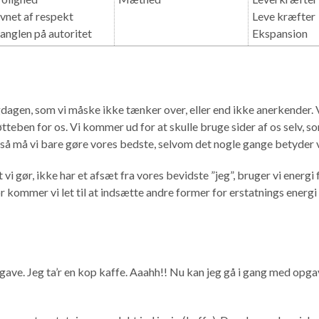
vnet af respekt
Leve kræfter
nglen på autoritet
Ekspansion
gdagen, som vi måske ikke tænker over, eller end ikke anerkender. V
tteben for os. Vi kommer ud for at skulle bruge sider af os selv, s
, så må vi bare gøre vores bedste, selvom det nogle gange betyder v
 vi gør, ikke har et afsæt fra vores bevidste ”jeg”, bruger vi energi 
for kommer vi let til at indsætte andre former for erstatnings energ
gave. Jeg ta’r en kop kaffe. Aaahh!! Nu kan jeg gå i gang med opga