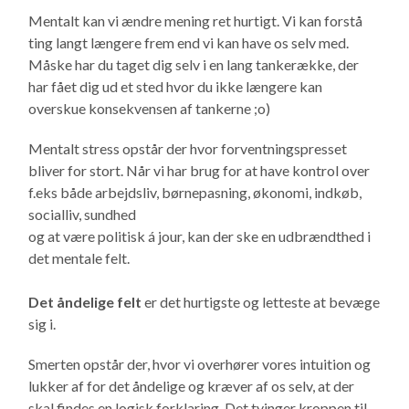
Mentalt kan vi ændre mening ret hurtigt. Vi kan forstå
ting langt længere frem end vi kan have os selv med.
Måske har du taget dig selv i en lang tankerække, der
har fået dig ud et sted hvor du ikke længere kan
overskue konsekvensen af tankerne ;o)
Mentalt stress opstår der hvor forventningspresset
bliver for stort. Når vi har brug for at have kontrol over
f.eks både arbejdsliv, børnepasning, økonomi, indkøb,
socialliv, sundhed
og at være politisk á jour, kan der ske en udbrændthed i
det mentale felt.
Det åndelige felt
er det hurtigste og letteste at bevæge
sig i.
Smerten opstår der, hvor vi overhører vores intuition og
lukker af for det åndelige og kræver af os selv, at der
skal findes en logisk forklaring. Det tvinger kroppen til